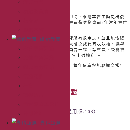
理監事會
108年02月25日製訂
功能委員會
1. 本會會員身分失效將自行提出申請，來電本會主動提出復
秘書處
效申請，依 理監事會議決議失效會員復效繳齊前2年常年會費
將能提出復效資格。
聯絡本會
2. 復效會員會員仍需規範組織章程所有規定之，並且能恢復
繼續教育
享有本會提供會員 權利，含會員大會之成員有表決權、選舉
本會學術活動
權、被選舉權與罷免權，每一會 員為一權。準會員、榮譽會
員及贊助會員可列席會員大會，但無上述權利 。
其他學術活動
3. 復效會員於審核通過當天生效，每年依章程規範繳交常年
線上積分申請
會費，以維持會員
活動花絮
年會
會員失效復效表單下載
課程影片
超音波教學影片
復效會員補繳會費-劃撥單（通用版-108）
外部連結
專科甄選
下載