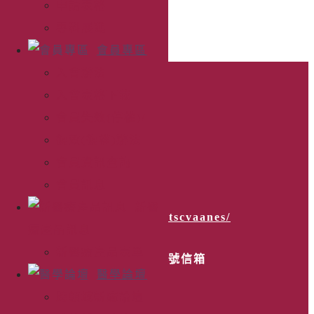
申請表格
專科展延
會員專區
入會辦法
聯絡本會
入會表格下載
會員失效(停權)/
06-2525047
復效(復權)辦法
會員資訊查詢
tscvaanes@gmail.com
會員訊息
新醫
https://www.facebook.com/tscvaanes/
療產品訊息
新醫療產品表單
台南市70099中正路郵局第13號信箱
醫學論壇
跨領域新麻論壇
匯款資訊